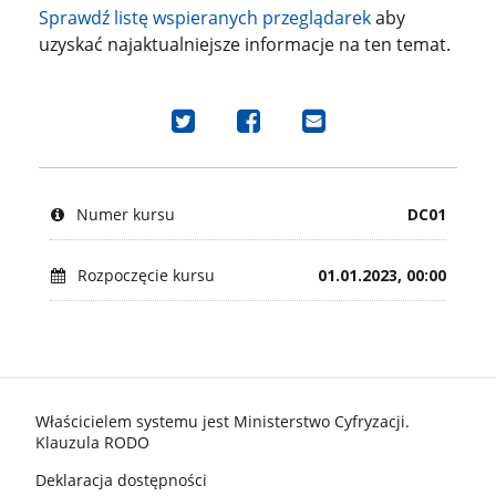
Sprawdź listę wspieranych przeglądarek
aby
uzyskać najaktualniejsze informacje na ten temat.
Udostępnij
Udostępnij
Wyślij
na
na
e-
Tweeterze,
Facebook'u
mail
że
i
i
Numer kursu
DC01
zapisałeś
pochwal
pochwal
się
się,
się,
na
że
że
Rozpoczęcie kursu
01.01.2023, 00:00
ten
zapisałeś
zapisałeś
kurs
się
się
na
na
ten
ten
kurs
kurs.
stopka gov.pl
Właścicielem systemu jest Ministerstwo Cyfryzacji.
Klauzula RODO
Deklaracja dostępności