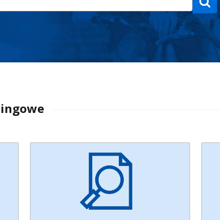
S
ningowe
Ministerstwo
Minis
Cyfryzacji
Cyfry
DC06
DC0
Rozpoczęcie:
Rozpo
31.12.2022
31.1