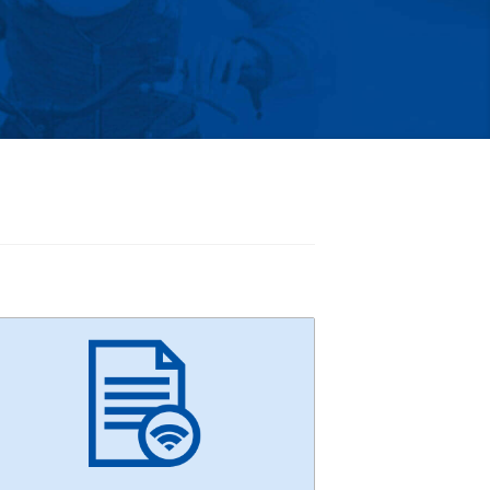
zukaj
terstwo
zacji
8
częcie:
2.2022