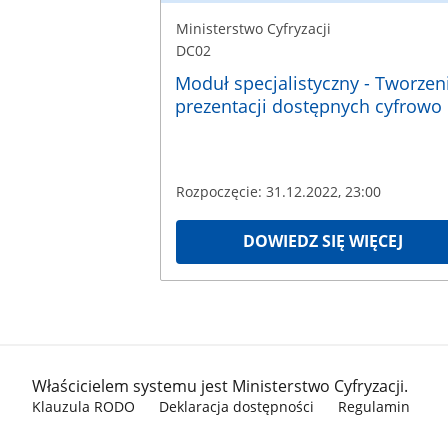
Ministerstwo Cyfryzacji
DC02
Moduł specjalistyczny - Tworzen
prezentacji dostępnych cyfrowo
Rozpoczęcie: 31.12.2022, 23:00
DOWIEDZ SIĘ WIĘCEJ
stopka gov.pl
Właścicielem systemu jest Ministerstwo Cyfryzacji.
Klauzula RODO
Deklaracja dostępności
Regulamin