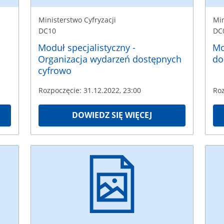
Ministerstwo Cyfryzacji
Min
DC10
DC
Moduł specjalistyczny -
Mo
Organizacja wydarzeń dostępnych
do
cyfrowo
Rozpoczęcie: 31.12.2022, 23:00
Roz
DOWIEDZ SIĘ WIĘCEJ
Ministerstwo
Minis
Cyfryzacji
Cyfry
DC03
DC0
Rozpoczęcie:
Rozpo
31.12.2022
31.1