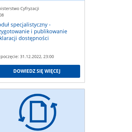
isterstwo Cyfryzacji
08
duł specjalistyczny -
zygotowanie i publikowanie
klaracji dostępności
poczęcie: 31.12.2022, 23:00
DOWIEDZ SIĘ WIĘCEJ
terstwo
zacji
1
częcie:
2.2022