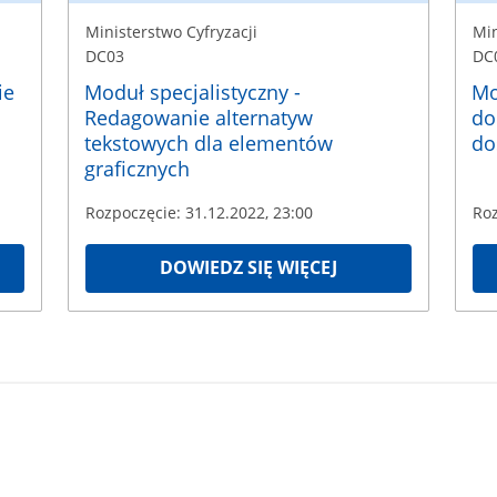
Ministerstwo Cyfryzacji
Min
DC03
DC
ie
Moduł specjalistyczny -
Mo
Redagowanie alternatyw
do
tekstowych dla elementów
do
graficznych
Rozpoczęcie: 31.12.2022, 23:00
Roz
DOWIEDZ SIĘ WIĘCEJ