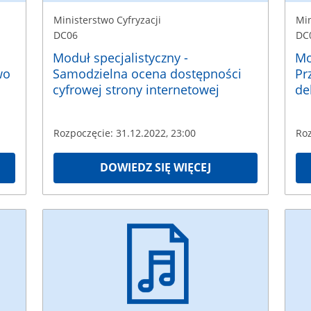
Ministerstwo Cyfryzacji
Min
DC06
DC
Moduł specjalistyczny -
Mo
wo
Samodzielna ocena dostępności
Pr
cyfrowej strony internetowej
de
Rozpoczęcie: 31.12.2022, 23:00
Roz
DOWIEDZ SIĘ WIĘCEJ
Ministerstwo
Minis
Cyfryzacji
Cyfry
DC10
DC0
Rozpoczęcie:
Rozpo
31.12.2022
31.1