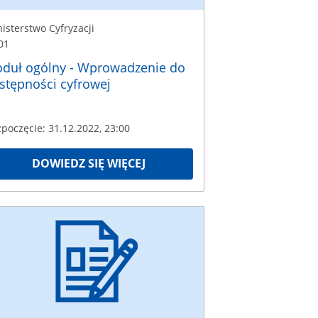
isterstwo Cyfryzacji
01
duł ogólny - Wprowadzenie do
stępności cyfrowej
poczęcie: 31.12.2022, 23:00
DOWIEDZ SIĘ WIĘCEJ
terstwo
zacji
4
częcie:
2.2022