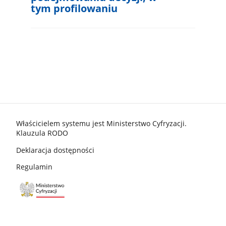
tym profilowaniu
stopka gov.pl
Właścicielem systemu jest Ministerstwo Cyfryzacji.
Klauzula RODO
Deklaracja dostępności
Regulamin