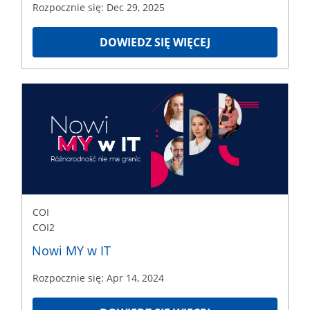
Rozpocznie się: Dec 29, 2025
DOWIEDZ SIĘ WIĘCEJ
COI
COI2
Rozpoczęcie
Apr
14,
2024
COI
COI2
Nowi MY w IT
Rozpocznie się: Apr 14, 2024