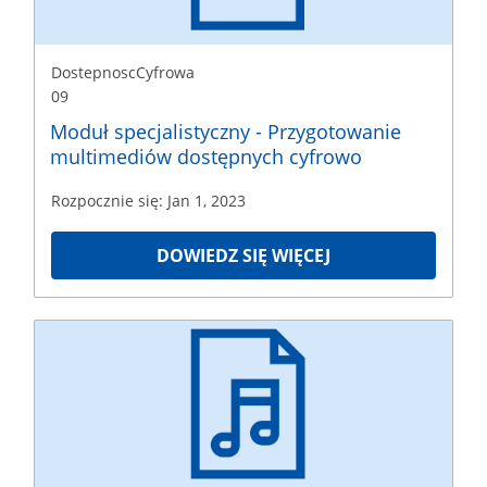
2023
DostepnoscCyfrowa
09
Moduł specjalistyczny - Przygotowanie
multimediów dostępnych cyfrowo
Rozpocznie się: Jan 1, 2023
DOWIEDZ SIĘ WIĘCEJ
DostepnoscCyfrowa
10
Rozpoczęcie
Jan
1,
2023