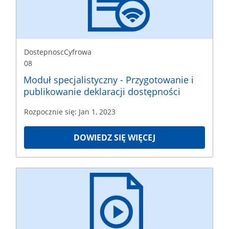
1,
2023
DostepnoscCyfrowa
08
Moduł specjalistyczny - Przygotowanie i
publikowanie deklaracji dostępności
Rozpocznie się: Jan 1, 2023
DOWIEDZ SIĘ WIĘCEJ
DostepnoscCyfrowa
09
Rozpoczęcie
Jan
1,