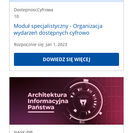
DostepnoscCyfrowa
10
Moduł specjalistyczny - Organizacja
wydarzeń dostępnych cyfrowo
Rozpocznie się: Jan 1, 2023
DOWIEDZ SIĘ WIĘCEJ
NASK-
PIB
AIP001
Rozpoczęcie
Dec
29,
2025
NASK-PIB