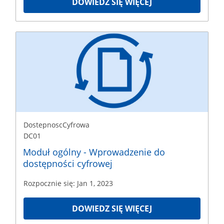
DOWIEDZ SIĘ WIĘCEJ
DostepnoscCyfrowa
DC01
Rozpoczęcie
Jan
1,
2023
DostepnoscCyfrowa
DC01
Moduł ogólny - Wprowadzenie do
dostępności cyfrowej
Rozpocznie się: Jan 1, 2023
DOWIEDZ SIĘ WIĘCEJ