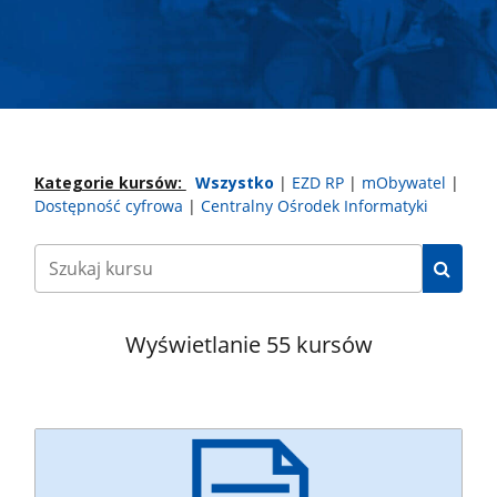
Kategorie kursów:
Wszystko
|
EZD RP
|
mObywatel
|
Dostępność cyfrowa
|
Centralny Ośrodek Informatyki
Szukaj
kursu
Wyświetlanie 55 kursów
Wyczyść wszystko
DostepnoscCyfrowa
05