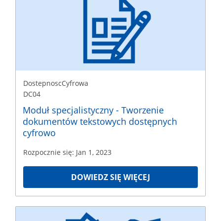
DostepnoscCyfrowa
DC04
Rozpoczęcie
Jan
1,
2023
DostepnoscCyfrowa
DC04
Moduł specjalistyczny - Tworzenie
dokumentów tekstowych dostępnych
cyfrowo
Rozpocznie się: Jan 1, 2023
DOWIEDZ SIĘ WIĘCEJ
DostepnoscCyfrowa