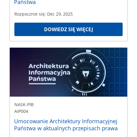
Państwa
Rozpocznie się: Dec 29, 2025
DOWIEDZ SIĘ WIĘCEJ
NASK-
PIB
AIP004
Rozpoczęcie
Dec
29,
2025
NASK-PIB
AIP004
Umocowanie Architektury Informacyjnej
Państwa w aktualnych przepisach prawa