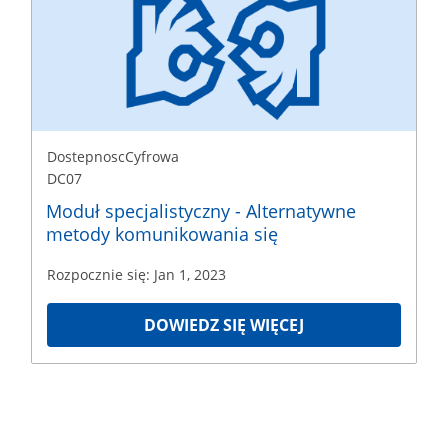
DC07
Rozpoczęcie
Jan
1,
2023
DostepnoscCyfrowa
DC07
Moduł specjalistyczny - Alternatywne
metody komunikowania się
Rozpocznie się: Jan 1, 2023
DOWIEDZ SIĘ WIĘCEJ
DostepnoscCyfrowa
DC11