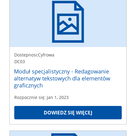
DostepnoscCyfrowa
DC03
Rozpoczęcie
Jan
1,
2023
DostepnoscCyfrowa
DC03
Moduł specjalistyczny - Redagowanie
alternatyw tekstowych dla elementów
graficznych
Rozpocznie się: Jan 1, 2023
DOWIEDZ SIĘ WIĘCEJ