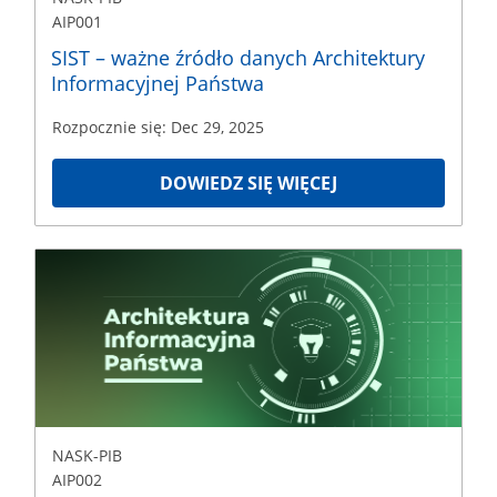
AIP001
SIST – ważne źródło danych Architektury
Informacyjnej Państwa
Rozpocznie się: Dec 29, 2025
DOWIEDZ SIĘ WIĘCEJ
NASK-
PIB
AIP002
Rozpoczęcie
Jan
1,
2028
NASK-PIB
AIP002