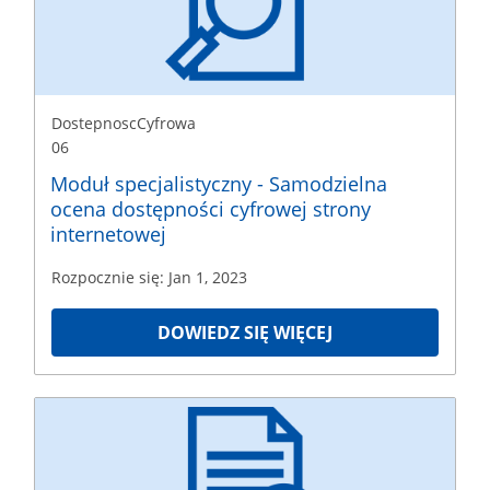
Rozpoczęcie
Jan
1,
2023
DostepnoscCyfrowa
06
Moduł specjalistyczny - Samodzielna
ocena dostępności cyfrowej strony
internetowej
Rozpocznie się: Jan 1, 2023
DOWIEDZ SIĘ WIĘCEJ
DostepnoscCyfrowa
08
Rozpoczęcie
Jan