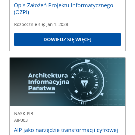
Opis Założeń Projektu Informatycznego
(OZPI)
Rozpocznie się: Jan 1, 2028
DOWIEDZ SIĘ WIĘCEJ
NASK-
PIB
AIP003
Rozpoczęcie
Dec
29,
2025
NASK-PIB
AIP003
AIP jako narzędzie transformacji cyfrowej