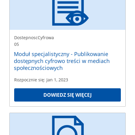
Rozpoczęcie
Jan
1,
2023
DostepnoscCyfrowa
05
Moduł specjalistyczny - Publikowanie
dostępnych cyfrowo treści w mediach
społecznościowych
Rozpocznie się: Jan 1, 2023
DOWIEDZ SIĘ WIĘCEJ
DostepnoscCyfrowa
06