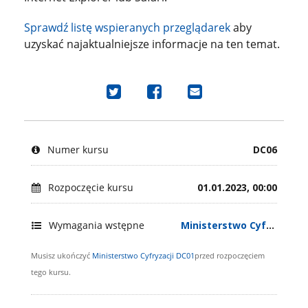
Sprawdź listę wspieranych przeglądarek
aby
uzyskać najaktualniejsze informacje na ten temat.
Udostępnij
Udostępnij
Wyślij
na
na
e-
Tweeterze,
Facebook'u
mail
że
i
i
Numer kursu
DC06
zapisałeś
pochwal
pochwal
się
się,
się,
na
że
że
Rozpoczęcie kursu
01.01.2023, 00:00
ten
zapisałeś
zapisałeś
kurs
się
się
Wymagania wstępne
Ministerstwo Cyfryzacji DC01
na
na
ten
ten
Musisz ukończyć
Ministerstwo Cyfryzacji DC01
przed rozpoczęciem
kurs
kurs.
tego kursu.