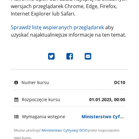
wersjach przeglądarek Chrome, Edge, Firefox,
Internet Explorer lub Safari.
Sprawdź listę wspieranych przeglądarek
aby
uzyskać najaktualniejsze informacje na ten temat.
Udostępnij
Udostępnij
Wyślij
na
na
e-
Tweeterze,
Facebook'u
mail
że
i
i
Numer kursu
DC10
zapisałeś
pochwal
pochwal
się
się,
się,
na
że
że
Rozpoczęcie kursu
01.01.2023, 00:00
ten
zapisałeś
zapisałeś
kurs
się
się
Wymagania wstępne
Ministerstwo Cyfryzacji DC01
na
na
ten
ten
Musisz ukończyć
Ministerstwo Cyfryzacji DC01
przed rozpoczęciem
kurs
kurs.
tego kursu.