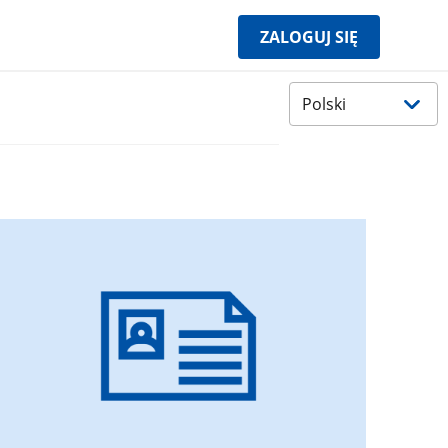
ZALOGUJ SIĘ
Wybierz
język