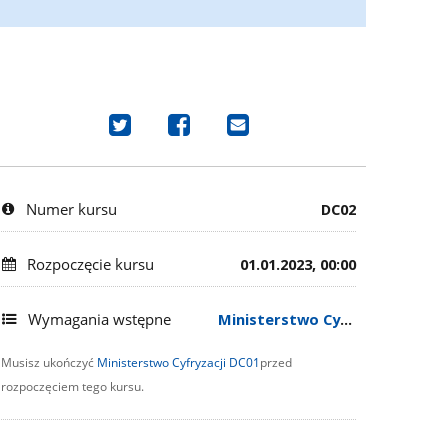
Udostępnij
Udostępnij
Wyślij
na
na
e-
Tweeterze,
Facebook'u
mail
że
i
i
Numer kursu
DC02
zapisałeś
pochwal
pochwal
się
się,
się,
Rozpoczęcie kursu
01.01.2023, 00:00
na
że
że
ten
zapisałeś
zapisałeś
kurs
się
się
Wymagania wstępne
Ministerstwo Cyfryzacji DC01
na
na
Musisz ukończyć
Ministerstwo Cyfryzacji DC01
przed
ten
ten
rozpoczęciem tego kursu.
kurs
kurs.