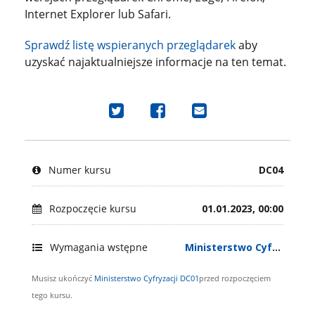
Internet Explorer lub Safari.
Sprawdź listę wspieranych przeglądarek
aby
uzyskać najaktualniejsze informacje na ten temat.
Udostępnij
Udostępnij
Wyślij
na
na
e-
Tweeterze,
Facebook'u
mail
że
i
i
Numer kursu
DC04
zapisałeś
pochwal
pochwal
się
się,
się,
na
że
że
Rozpoczęcie kursu
01.01.2023, 00:00
ten
zapisałeś
zapisałeś
kurs
się
się
Wymagania wstępne
Ministerstwo Cyfryzacji DC01
na
na
ten
ten
Musisz ukończyć
Ministerstwo Cyfryzacji DC01
przed rozpoczęciem
kurs
kurs.
tego kursu.